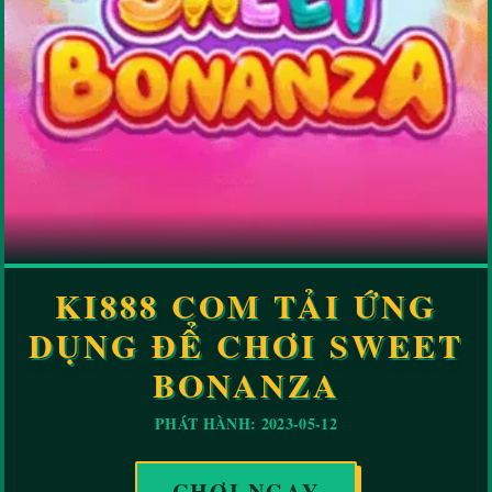
KI888 COM TẢI ỨNG
DỤNG ĐỂ CHƠI SWEET
BONANZA
PHÁT HÀNH: 2023-05-12
CHƠI NGAY